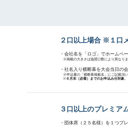
２口以上場合 
※
１口
・会社名を「ロゴ」でホームペ
※掲載の大きさは協賛口数により異なり
・社名入り横断幕を大会当日の
※申込書の「横断幕掲載名」にご記載頂
※
６月末（必着）までのお申込み分対象
。
３口以上のプレミア
・団体席（２５名様）を１つプ