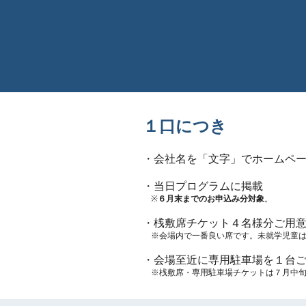
１口につき
・会社名を「文字」でホームペ
・当日プログラムに掲載
※
６月末までのお申込み分対象
。
・桟敷席チケット４名様分ご用
※会場内で一番良い席です。未就学児童
・会場
至近
に専用駐車場を１台
※桟敷席・専用駐車場チケットは７月中