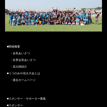
■
開催概要
　・
会長あいさつ
　・
名誉会長あいさつ
　・
花火師紹介
■
うつのみや花火大会とは
　・
過去ホームページ
■
スポンサー・サポーター
募集
■
スポンサー