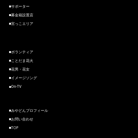
■
サポーター
■
募金箱設置店
■
宮っこエリア
■
ボランティア
■
ことだま花火
■
花男・花女
■
イメージソング
■
On-TV
■
みやどんプロフィール
■
お問い合わせ
■
TOP