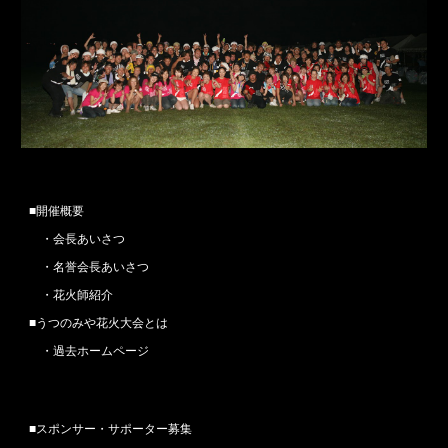
■
開催概要
　・
会長あいさつ
　・
名誉会長あいさつ
　・
花火師紹介
■
うつのみや花火大会とは
　・
過去ホームページ
■
スポンサー・サポーター
募集